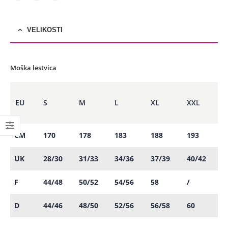
VELIKOSTI
Moška lestvica
EU
S
M
L
XL
XXL
CM
170
178
183
188
193
UK
28/30
31/33
34/36
37/39
40/42
F
44/48
50/52
54/56
58
/
D
44/46
48/50
52/56
56/58
60