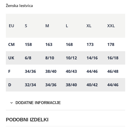
Ženska lestvica
EU
S
M
L
XL
XXL
CM
158
163
168
173
178
UK
6/8
8/10
10/12
14/16
16/18
F
34/36
38/40
40/43
44/46
46/48
D
32/34
34/36
38/40
40/42
44/46
DODATNE INFORMACIJE
PODOBNI IZDELKI