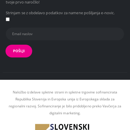
tvoje prvo naročilo!
Strinjam se z obdelavo podatkov za namene pošiljanja e-novic.
Naložbo izdelave spletne strani in spletne trgovine sofinancirata
Republika Slovenija in Evropska unija iz Evropskega sklada za
regionalni razvoj. Sofinanciranje je bilo pridobljeno preko Vavčerja za
digitalni marketing.