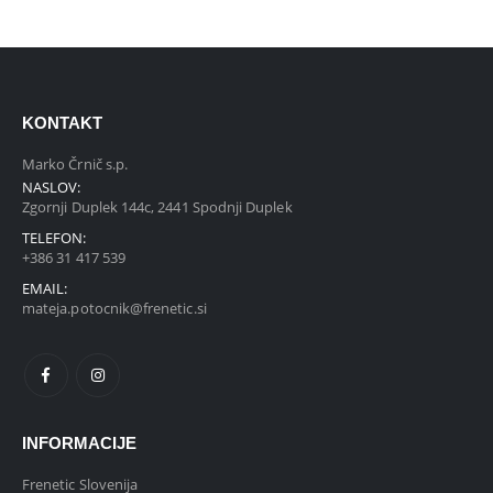
KONTAKT
Marko Črnič s.p.
NASLOV:
Zgornji Duplek 144c, 2441 Spodnji Duplek
TELEFON:
+386 31 417 539
EMAIL:
mateja.potocnik@frenetic.si
INFORMACIJE
Frenetic Slovenija