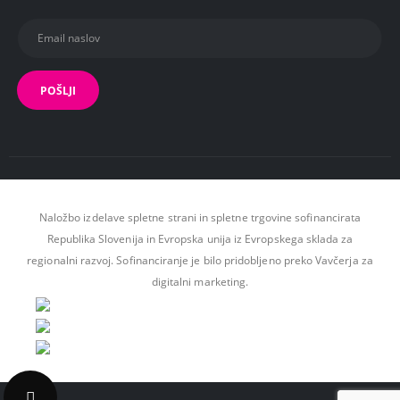
Naložbo izdelave spletne strani in spletne trgovine sofinancirata
Republika Slovenija in Evropska unija iz Evropskega sklada za
regionalni razvoj. Sofinanciranje je bilo pridobljeno preko Vavčerja za
digitalni marketing.