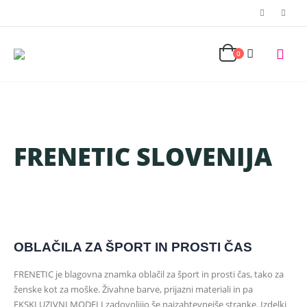
0
FRENETIC SLOVENIJA
OBLAČILA ZA ŠPORT IN PROSTI ČAS
FRENETIC je blagovna znamka oblačil za šport in prosti čas, tako za
ženske kot za moške. Živahne barve, prijazni materiali in pa
EKSKLUZIVNI MODELI zadovoljijo še najzahtevnejše stranke. Izdelki