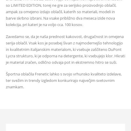
so LIMITED EDITION, torej ne gre za serijsko proizvodnjo oblačil,
ampak za omejeno izdajo oblačil, katerih so materiali, modeli in
barve skrbno izbrani. Na vsake približno dva meseca izide nova
kolekcija, pri kateri je na voljo cca. 100 kosov.
Zavedamo se, da je naša prednost kakovost, drugačnost in omejena
serija oblačil. Vsak kos je posebej šivan z najmodernejšo tehnologijo
in kvalitetnim italijanskim materialom, ki vsebuje zaščiteno DuPont
Lycra strukturo, ki je odporna na detergente, ki vsebujejo klor. Hkrati
je material zračen, odlično odvaja pot in ekstremno hitro se suši.
Športna oblačila Frenetic lahko s svojo vrhunsko kvaliteto izdelave,
ter svežim in trendy izgledom konkurirajo največjim svetovnim
znamkam.