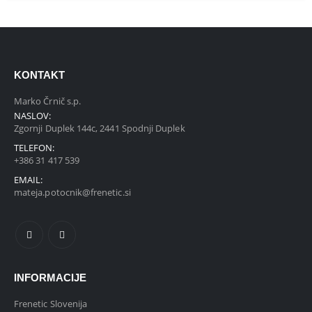
KONTAKT
Marko Črnič s.p.
NASLOV:
Zgornji Duplek 144c, 2441 Spodnji Duplek
TELEFON:
+386 31 417 539
EMAIL:
mateja.potocnik@frenetic.si
INFORMACIJE
Frenetic Slovenija