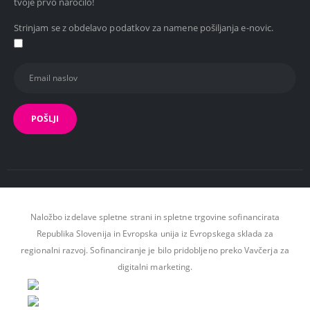
tvoje prvo naročilo!
Strinjam se z obdelavo podatkov za namene pošiljanja e-novic.
Naložbo izdelave spletne strani in spletne trgovine sofinancirata
Republika Slovenija in Evropska unija iz Evropskega sklada za
regionalni razvoj. Sofinanciranje je bilo pridobljeno preko Vavčerja za
digitalni marketing.