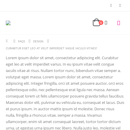
0
FAQS
DESIGN
CURABITUR EGET LEO AT VELIT IMPERDIET VAGUE IACULIS VITAES?
Lorem ipsum dolor sit amet, consectetur adipiscing elit. Curabitur
eget leo at velit imperdiet varius. In eu ipsum vitae velit congue
iaculis vitae at risus. Nullam tortor nunc, bibendum vitae semper a,
volutpat eget massa. Lorem ipsum dolor sit amet, consectetur
adipiscing elit. Integer fringilla, orci sit amet posuere auctor, orci eros
pellentesque odio, nec pellentesque erat ligula nec massa. Aenean
consequat lorem ut felis ullamcorper posuere gravida tellus faucibus.
Maecenas dolor elit, pulvinar eu vehicula eu, consequat et lacus. Duis
et purus ipsum. In auctor mattis ipsum id molestie. Donec risus
nulla, fringilla a rhoncus vitae, semper a massa. Vivamus
ullamcorper, enim sit amet consequat laoreet, tortor tortor dictum
urna, ut egestas urna ipsum nec libero. Nulla justo leo, molestie vel