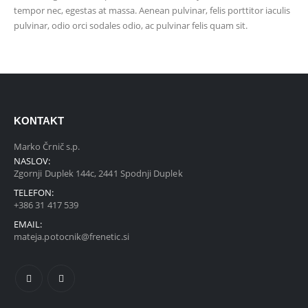
tempor nec, egestas at massa. Aenean pulvinar, felis porttitor iaculis
pulvinar, odio orci sodales odio, ac pulvinar felis quam sit.
KONTAKT
Marko Črnič s.p.
NASLOV:
Zgornji Duplek 144c, 2441 Spodnji Duplek
TELEFON:
+386 31 417 539
EMAIL:
mateja.potocnik@frenetic.si