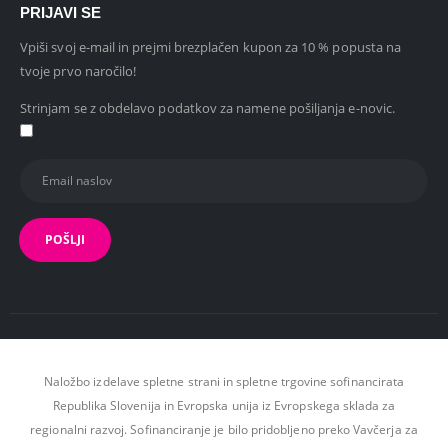
PRIJAVI SE
Vpiši svoj e-mail in prejmi brezplačen kupon za 10 % popusta na
tvoje prvo naročilo!
Strinjam se z obdelavo podatkov za namene pošiljanja e-novic.
Naložbo izdelave spletne strani in spletne trgovine sofinancirata
Republika Slovenija in Evropska unija iz Evropskega sklada za
regionalni razvoj. Sofinanciranje je bilo pridobljeno preko Vavčerja za