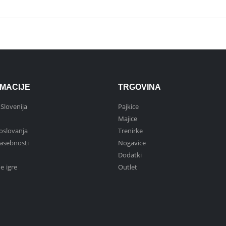
MACIJE
TRGOVINA
 Slovenija
Pajkice
Majice
oslovanja
Trenirke
asebnosti
Nogavice
Dodatki
e igre
Outlet