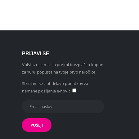
PRIJAVI SE
Vpiši svoj e-mail in prejmi brezplačen kupon
za 10 % popusta na tvoje prvo naročilo!
Strinjam se z obdelavo podatkov za
namene pošiljanja e-novic.