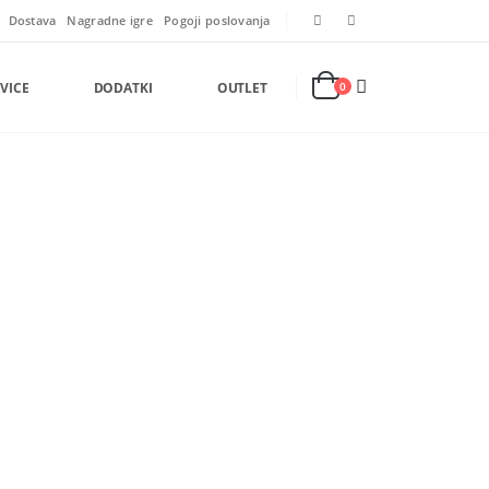
Dostava
Nagradne igre
Pogoji poslovanja
VICE
DODATKI
OUTLET
0
P
0
P
0
€
H
0