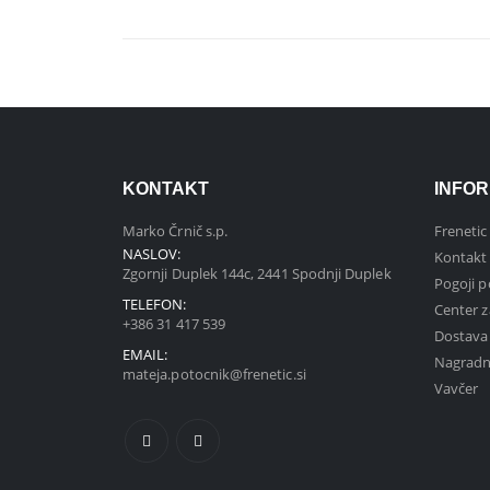
KONTAKT
INFOR
Marko Črnič s.p.
Frenetic
NASLOV:
Kontakt
Zgornji Duplek 144c, 2441 Spodnji Duplek
Pogoji p
TELEFON:
Center z
+386 31 417 539
Dostava
EMAIL:
Nagradn
mateja.potocnik@frenetic.si
Vavčer