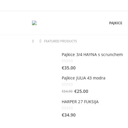
PAJKICE
FEATURED PRODUCTS
Pajkice 3/4 HAYNA s scrunchem
0
out of 5
€
35.00
Pajkice JULIA 43 modra
0
out of 5
€
25.00
€
54.90
HARPER 27 FUKSIJA
0
out of 5
€
34.90